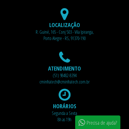
LOCALIZAÇÃO
R. Guiné, 165 - Conj 503 - Vila Ipiranga,
Porto Alegre - RS, 91370-190
ATENDIMENTO
(51) 98482-8394
cminfratech@cminfratech.com.br
HORÁRIOS
Segunda a Sexta
8h as 19h
Precisa de ajuda?